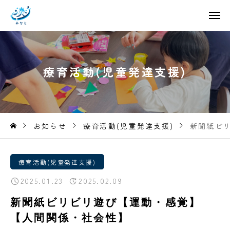
療
育
活
動
(
児
童
発
達
支
援
)
お知らせ
療育活動(児童発達支援)
新聞紙ビ
療育活動(児童発達支援)
2025.01.23
2025.02.09
新聞紙ビリビリ遊び【運動・感覚】
【人間関係・社会性】