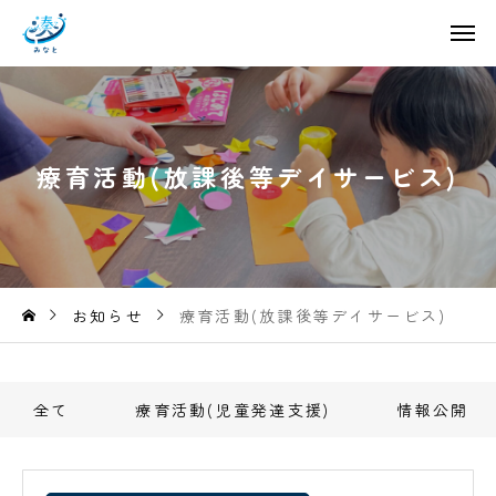
療
育
活
動
(
放
課
後
等
デ
イ
サ
ー
ビ
ス
)
お知らせ
療育活動(放課後等デイサービス)
全て
療育活動(児童発達支援)
情報公開